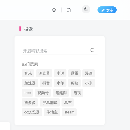
发布
搜索
开启精彩搜索
热门搜索
音乐
浏览器
小说
迅雷
漫画
加速器
抖音
水印
剪映
小米
free
视频号
笔趣阁
电视
拼多多
屏幕翻译
幕布
qq浏览器
斗地主
steam