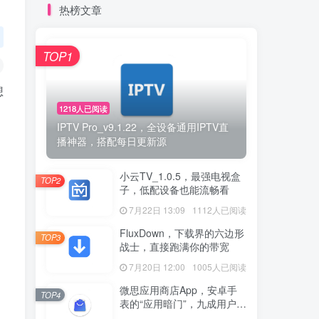
热榜文章
TOP1
想
1218人已阅读
IPTV Pro_v9.1.22，全设备通用IPTV直
播神器，搭配每日更新源
小云TV_1.0.5，最强电视盒
TOP2
子，低配设备也能流畅看
7月22日 13:09
1112人已阅读
FluxDown，下载界的六边形
TOP3
战士，直接跑满你的带宽
7月20日 12:00
1005人已阅读
微思应用商店App，安卓手
TOP4
表的“应用暗门”，九成用户还
没发现