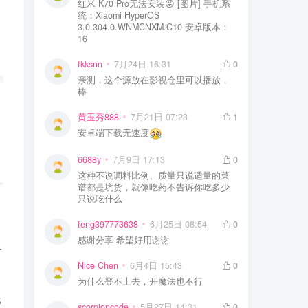
红米 K70 Pro无法安装😝 [图片] 手机系
统：Xiaomi HyperOS
3.0.304.0.WNMCNXM.C10 安卓版本：
16
fkksnn
7月24日 16:31
0
亲测，这个源放在影视仓里可以播放，
棒
黄玉秀888
7月21日 07:23
1
安卓端下载无速度
6688y
7月9日 17:13
0
这种不说调料比例、质量只说适量的菜
谱都是坑货，就像吃药不告诉你吃多少
只说吃什么
feng397773638
6月25日 08:54
0
感谢分享 希望好用谢谢
及
Nice Chen
6月4日 15:43
0
为什么登不上去，开魔法也不行
scorpioncode
5月27日 14:31
0