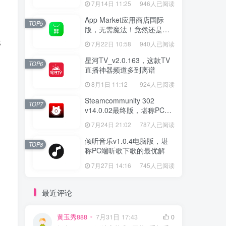
7月14日 11:25
946人已阅读
App Market应用商店国际
TOP5
版，无需魔法！竟然还是大
厂出品？
7月22日 10:58
940人已阅读
星河TV_v2.0.163，这款TV
TOP6
直播神器频道多到离谱
8月1日 11:12
924人已阅读
Steamcommunity 302
TOP7
v14.0.02最终版，堪称PC玩
家必备的网络工具箱
7月24日 21:02
787人已阅读
倾听音乐v1.0.4电脑版，堪
TOP8
称PC端听歌下歌的最优解
7月27日 14:16
745人已阅读
最近评论
黄玉秀888
7月31日 17:43
0