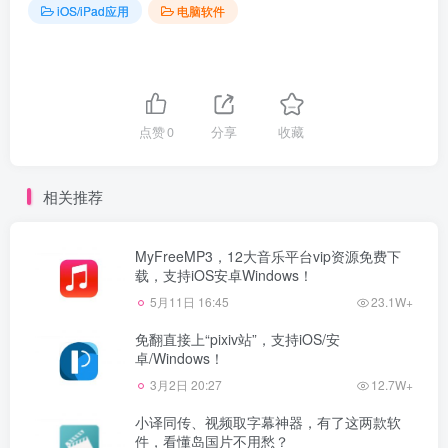
iOS/iPad应用
电脑软件
点赞
0
分享
收藏
相关推荐
MyFreeMP3，12大音乐平台vip资源免费下
载，支持iOS安卓Windows！
5月11日 16:45
23.1W+
免翻直接上“pixiv站”，支持iOS/安
卓/Windows！
3月2日 20:27
12.7W+
小译同传、视频取字幕神器，有了这两款软
件，看懂岛国片不用愁？