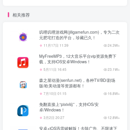
相关推荐
叽哩叽哩游戏网(jiligamefun.com)，专为二次
元肥宅打造的平台，珍藏已久！
11月17日 11:39
24.3W+
MyFreeMP3，12大音乐平台vip资源免费下
载，支持iOS安卓Windows！
5月11日 16:45
23.1W+
森之屋动漫(senfun.net)，各种TV/BD/剧场
版/欧美动漫等资源都有！
7月10日 01:15
16.8W+
免翻直接上“pixiv站”，支持iOS/安
卓/Windows！
3月2日 20:27
12.8W+
安卓+iOS迅雷破解版！去除广告、不限速下