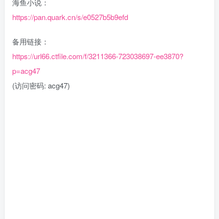
海鱼小说：
https://pan.quark.cn/s/e0527b5b9efd
备用链接：
https://url66.ctfile.com/f/3211366-723038697-ee3870?
p=acg47
(访问密码: acg47)