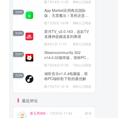
7月14日 11:25
899人已阅读
App Market应用商店国际
TOP5
版，无需魔法！竟然还是大
厂出品？
7月22日 10:58
886人已阅读
星河TV_v2.0.163，这款TV
TOP6
直播神器频道多到离谱
8月1日 11:12
835人已阅读
Steamcommunity 302
TOP7
v14.0.02最终版，堪称PC玩
家必备的网络工具箱
7月24日 21:02
733人已阅读
倾听音乐v1.0.4电脑版，堪
TOP8
称PC端听歌下歌的最优解
7月27日 14:16
690人已阅读
最近评论
黄玉秀888
7月31日 17:43
0