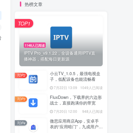
热榜文章
TOP1
考
1148人已阅读
IPTV Pro_v9.1.22，全设备通用IPTV直
播神器，搭配每日更新源
小云TV_1.0.5，最强电视盒
TOP2
子，低配设备也能流畅看
7月22日 13:09
1049人已阅读
FluxDown，下载界的六边形
TOP3
战士，直接跑满你的带宽
7月20日 12:00
948人已阅读
微思应用商店App，安卓手
TOP4
表的“应用暗门”，九成用户还
没发现