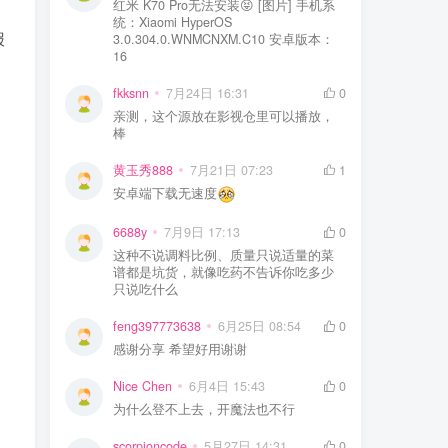
红米 K70 Pro无法安装😝 [图片] 手机系
统：Xiaomi HyperOS
报
3.0.304.0.WNMCNXM.C10 安卓版本：
16
fkksnn
7月24日 16:31
0
亲测，这个源放在影视仓里可以播放，
棒
黄玉秀888
7月21日 07:23
1
安卓端下载无速度
6688y
7月9日 17:13
0
这种不说调料比例、质量只说适量的菜
谱都是坑货，就像吃药不告诉你吃多少
只说吃什么
feng397773638
6月25日 08:54
0
感谢分享 希望好用谢谢
Nice Chen
6月4日 15:43
0
为什么登不上去，开魔法也不行
scorpioncode
5月27日 14:31
0