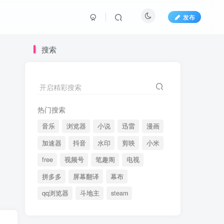
发布
搜索
开启精彩搜索
热门搜索
音乐
浏览器
小说
迅雷
漫画
加速器
抖音
水印
剪映
小米
free
视频号
笔趣阁
电视
拼多多
屏幕翻译
幕布
qq浏览器
斗地主
steam