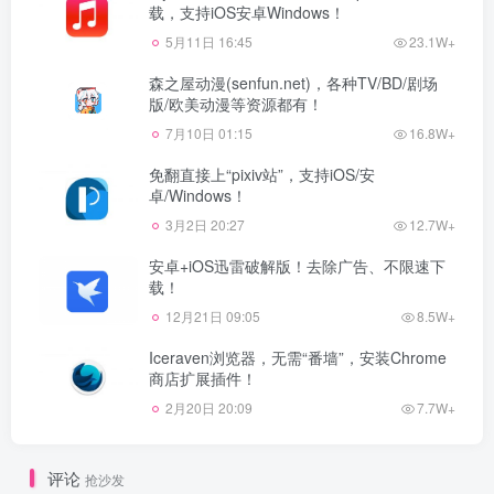
载，支持iOS安卓Windows！
5月11日 16:45
23.1W+
森之屋动漫(senfun.net)，各种TV/BD/剧场
版/欧美动漫等资源都有！
7月10日 01:15
16.8W+
免翻直接上“pixiv站”，支持iOS/安
卓/Windows！
3月2日 20:27
12.7W+
安卓+iOS迅雷破解版！去除广告、不限速下
载！
12月21日 09:05
8.5W+
Iceraven浏览器，无需“番墙”，安装Chrome
商店扩展插件！
2月20日 20:09
7.7W+
评论
抢沙发