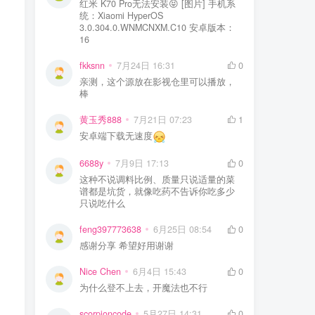
红米 K70 Pro无法安装😝 [图片] 手机系
统：Xiaomi HyperOS
3.0.304.0.WNMCNXM.C10 安卓版本：
16
fkksnn
7月24日 16:31
0
亲测，这个源放在影视仓里可以播放，
棒
黄玉秀888
7月21日 07:23
1
安卓端下载无速度
6688y
7月9日 17:13
0
这种不说调料比例、质量只说适量的菜
谱都是坑货，就像吃药不告诉你吃多少
只说吃什么
feng397773638
6月25日 08:54
0
感谢分享 希望好用谢谢
Nice Chen
6月4日 15:43
0
为什么登不上去，开魔法也不行
scorpioncode
5月27日 14:31
0