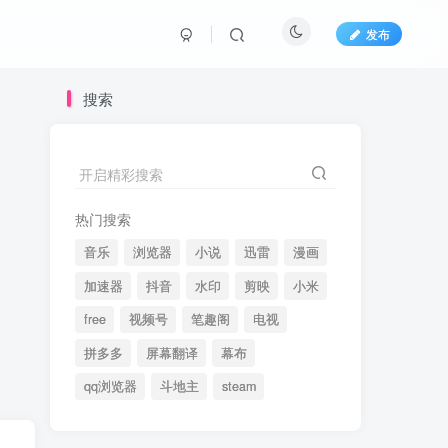
发布
搜索
开启精彩搜索
热门搜索
音乐
浏览器
小说
迅雷
漫画
加速器
抖音
水印
剪映
小米
free
视频号
笔趣阁
电视
拼多多
屏幕翻译
幕布
qq浏览器
斗地主
steam