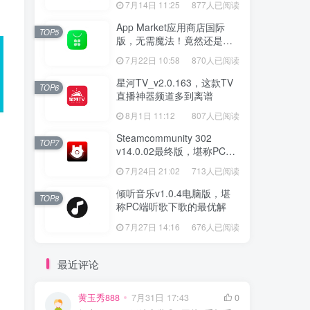
7月14日 11:25
877人已阅读
App Market应用商店国际
TOP5
版，无需魔法！竟然还是大
厂出品？
7月22日 10:58
870人已阅读
星河TV_v2.0.163，这款TV
TOP6
直播神器频道多到离谱
8月1日 11:12
807人已阅读
Steamcommunity 302
TOP7
v14.0.02最终版，堪称PC玩
家必备的网络工具箱
7月24日 21:02
713人已阅读
倾听音乐v1.0.4电脑版，堪
TOP8
称PC端听歌下歌的最优解
7月27日 14:16
676人已阅读
最近评论
黄玉秀888
7月31日 17:43
0