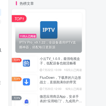
热榜文章
TOP1
1123人已阅读
IPTV Pro_v9.1.22，全设备通用IPTV直
播神器，搭配每日更新源
以
小云TV_1.0.5，最强电视盒
TOP2
子，低配设备也能流畅看
7月22日 13:09
1023人已阅读
FluxDown，下载界的六边形
TOP3
战士，直接跑满你的带宽
使
7月20日 12:00
929人已阅读
微思应用商店App，安卓手
TOP4
表的“应用暗门”，九成用户还
没发现