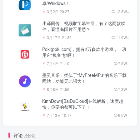
卓/Windows！
3月2日 20:27
12.8W+
小译同传、视频取字幕神器，有了这两款软
件，看懂岛国片不用愁？
3月17日 21:39
11.9W+
Poki(poki.com)，拥有2万多款小游戏，上班
用它“摸鱼”妙啊！
7月4日 21:10
7.5W+
墨灵音乐，类似于“MyFreeMP3”的音乐下载
网站，功能无比强大！
8月8日 21:56
7.3W+
KinhDown[BaiDuCloud]在线解析，速度超
快，你要的都可以下了！
7月13日 10:17
6.5W+
评论
抢沙发