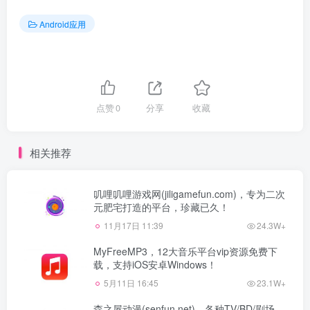
Android应用
点赞
0
分享
收藏
相关推荐
叽哩叽哩游戏网(jiligamefun.com)，专为二次
元肥宅打造的平台，珍藏已久！
11月17日 11:39
24.3W+
MyFreeMP3，12大音乐平台vip资源免费下
载，支持iOS安卓Windows！
5月11日 16:45
23.1W+
森之屋动漫(senfun.net)，各种TV/BD/剧场