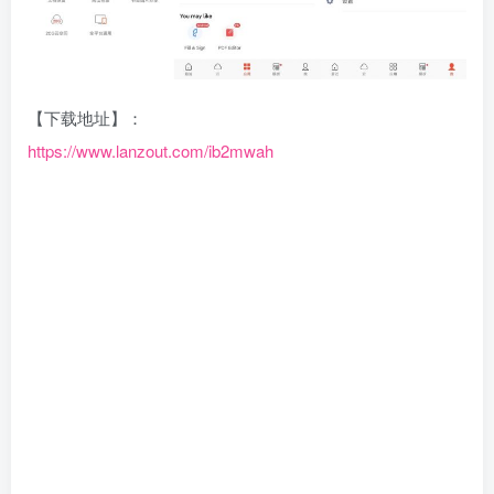
【下载地址】：
https://www.lanzout.com/ib2mwah