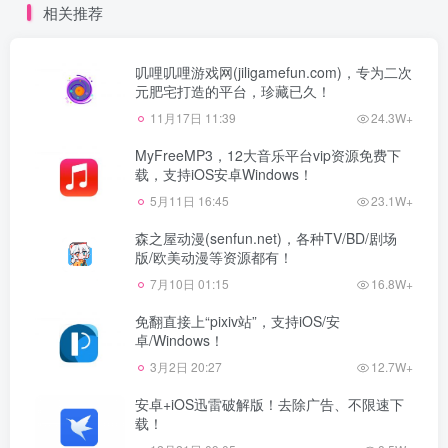
相关推荐
叽哩叽哩游戏网(jiligamefun.com)，专为二次
元肥宅打造的平台，珍藏已久！
11月17日 11:39
24.3W+
MyFreeMP3，12大音乐平台vip资源免费下
载，支持iOS安卓Windows！
5月11日 16:45
23.1W+
森之屋动漫(senfun.net)，各种TV/BD/剧场
版/欧美动漫等资源都有！
7月10日 01:15
16.8W+
免翻直接上“pixiv站”，支持iOS/安
卓/Windows！
3月2日 20:27
12.7W+
安卓+iOS迅雷破解版！去除广告、不限速下
载！