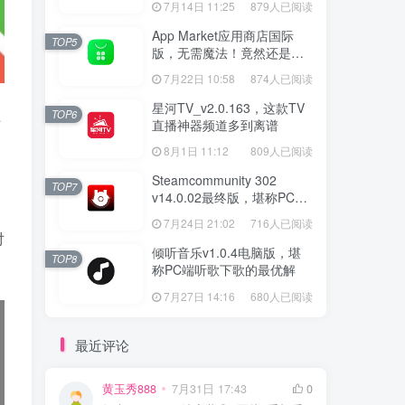
7月14日 11:25
879人已阅读
App Market应用商店国际
TOP5
版，无需魔法！竟然还是大
厂出品？
7月22日 10:58
874人已阅读
星河TV_v2.0.163，这款TV
上
TOP6
直播神器频道多到离谱
8月1日 11:12
809人已阅读
Steamcommunity 302
TOP7
v14.0.02最终版，堪称PC玩
家必备的网络工具箱
7月24日 21:02
716人已阅读
对
倾听音乐v1.0.4电脑版，堪
TOP8
称PC端听歌下歌的最优解
7月27日 14:16
680人已阅读
最近评论
黄玉秀888
7月31日 17:43
0