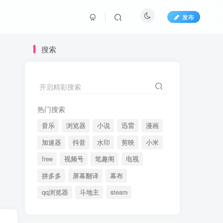
发布
搜索
开启精彩搜索
热门搜索
音乐
浏览器
小说
迅雷
漫画
加速器
抖音
水印
剪映
小米
free
视频号
笔趣阁
电视
拼多多
屏幕翻译
幕布
qq浏览器
斗地主
steam