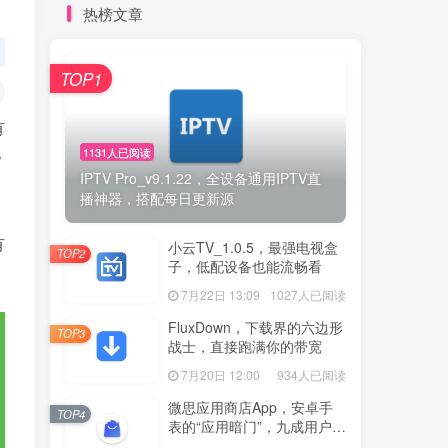
热榜文章
TOP1
有
1131人已阅读
？
IPTV Pro_v9.1.22，全设备通用IPTV直
播神器，搭配每日更新源
有
小云TV_1.0.5，最强电视盒
TOP2
子，低配设备也能流畅看
7月22日 13:09
1027人已阅读
FluxDown，下载界的六边形
TOP3
战士，直接跑满你的带宽
7月20日 12:00
934人已阅读
微思应用商店App，安卓手
TOP4
表的“应用暗门”，九成用户还
没发现