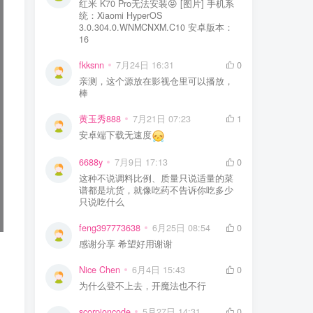
红米 K70 Pro无法安装😝 [图片] 手机系
统：Xiaomi HyperOS
3.0.304.0.WNMCNXM.C10 安卓版本：
16
fkksnn
7月24日 16:31
0
亲测，这个源放在影视仓里可以播放，
棒
黄玉秀888
7月21日 07:23
1
安卓端下载无速度
6688y
7月9日 17:13
0
这种不说调料比例、质量只说适量的菜
谱都是坑货，就像吃药不告诉你吃多少
只说吃什么
feng397773638
6月25日 08:54
0
感谢分享 希望好用谢谢
Nice Chen
6月4日 15:43
0
为什么登不上去，开魔法也不行
scorpioncode
5月27日 14:31
0