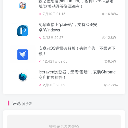
森之屋动漫(senfun.net)，各种TV/BD/剧场
版/欧美动漫等资源都有！
7月10日 01:15
16.8W+
免翻直接上“pixiv站”，支持iOS/安
卓/Windows！
3月2日 20:27
12.8W+
安卓+iOS迅雷破解版！去除广告、不限速下
载！
12月21日 09:05
8.5W+
Iceraven浏览器，无需“番墙”，安装Chrome
商店扩展插件！
2月20日 20:09
7.7W+
评论
抢沙发
请登录后发表评论