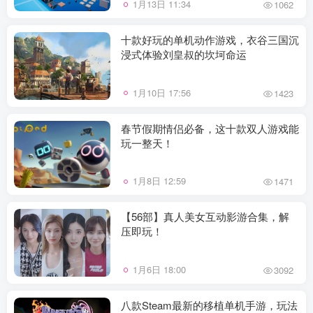
1月13日 11:34
1062
十款好玩的单机动作游戏，衣谷三国沉
浸式体验刘皇叔的坎坷命运
1月10日 17:56
1423
春节假期情侣必备，这十款双人游戏能
玩一整天！
1月8日 12:59
1471
【56部】真人美女互动影游合集，解
压即玩！
1月6日 18:00
3092
八款Steam最新的移植单机手游，玩法