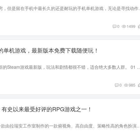
各种类型手机层出不穷，但是留在手机中最长久的还是耐玩的手机单机游戏
0
1499
更新的单机游戏，最新版本免费下载随便玩！
本期推荐十款近期更新的Steam游戏最新版，玩法和剧情都很不错，适合绝大多数人群。 01 凯恩遗产™ 灵魂吞噬者 1&2 重制版 《凯恩的遗产
0
985
》有史以来最受好评的RPG游戏之一！
《神界：原罪2》是一款由拉瑞安工作室制作的一款俯视角、高自由度、策略性高的角色扮演类游戏。如果你喜欢博德之门系列的话，它绝对是一款不可多得的佳作。