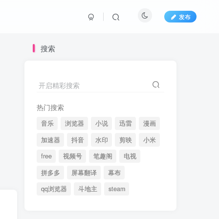
发布
搜索
开启精彩搜索
热门搜索
音乐
浏览器
小说
迅雷
漫画
加速器
抖音
水印
剪映
小米
free
视频号
笔趣阁
电视
拼多多
屏幕翻译
幕布
qq浏览器
斗地主
steam