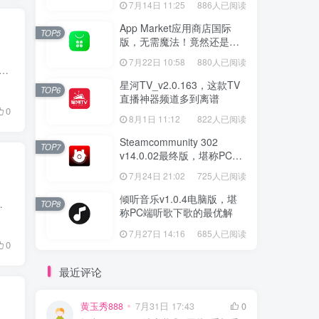
7月14日 11:25
886人已阅读
App Market应用商店国际
TOP5
版，无需魔法！竟然还是大
厂出品？
7月22日 10:58
880人已阅读
单机游戏，直接上干货。 01 密室逃脱：中国式房间 《3D密室逃脱：中国式房间》极具中式风格的解谜游戏，寂静的山中，有一段解不开的中式谜团等待着玩家的发掘，兰花屏风...
星河TV_v2.0.163，这款TV
TOP6
直播神器频道多到离谱
0
8月1日 11:12
822人已阅读
Steamcommunity 302
TOP7
v14.0.02最终版，堪称PC玩
家必备的网络工具箱
7月24日 21:02
725人已阅读
倾听音乐v1.0.4电脑版，堪
动作射击游戏，只不过是将丧尸改成了机器人。玩家要对...
TOP8
称PC端听歌下歌的最优解
7月27日 14:16
685人已阅读
0
最近评论
黄玉秀888
7月31日 17:43
0