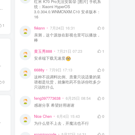
红米 K70 Pro无法安装😝 [图片] 手机系
统：Xiaomi HyperOS
，无论是寻找动作刺激、策略思考、模拟管理还是竞技对战，这十款肯定有一款适合你。 01 失落的记忆重制版 失落的记忆复刻...
3.0.304.0.WNMCNXM.C10 安卓版本：
16
1
fkksnn
7月24日 16:31
0
亲测，这个源放在影视仓里可以播放，
棒
黄玉秀888
7月21日 07:23
1
安卓端下载无速度
：噬魂者1＆2重置版》是一款第三人称动作冒险游戏，以...
6688y
7月9日 17:13
0
这种不说调料比例、质量只说适量的菜
0
谱都是坑货，就像吃药不告诉你吃多少
只说吃什么
feng397773638
6月25日 08:54
0
感谢分享 希望好用谢谢
Nice Chen
6月4日 15:43
0
 这款回合制策略类游戏，让你在神界中...
为什么登不上去，开魔法也不行
scorpioncode
5月27日 14:31
0