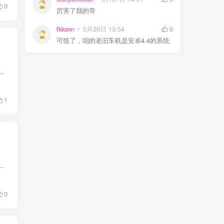
0
厉害了我的哥
fkksnn
5月20日 13:54
0
可惜了，咱的老旧车机是安卓4.4的系统
，肯定让你欲罢不能。 01 战神5：诸神黄昏 《战神5：诸神黄昏》是一款由索尼制作并发行的动作冒险游戏，完美继承了《战...
1
进击吧，异次元美少女》《女神保卫战》！这游戏，那可真是男人的梦幻天堂，让你能驾驭各种风格的韩国美少女，挑花了眼都。...
0