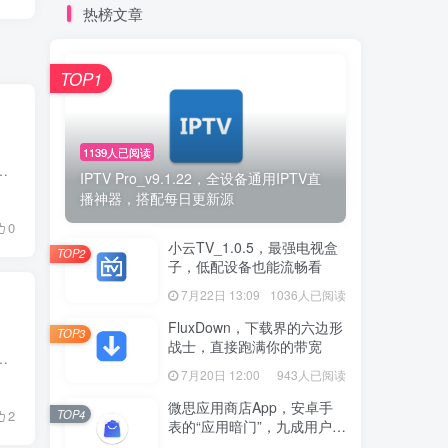
热榜文章
TOP1
1139人已阅读
式网游 《中国式网游》是一款黑色幽默风格的模拟游戏，用模拟人生的玩法带你体验国产网游，让玩家体验到免费网游...
IPTV Pro_v9.1.22，全设备通用IPTV直
播神器，搭配每日更新源
0
小云TV_1.0.5，最强电视盒
TOP2
子，低配设备也能流畅看
7月22日 13:09
1036人已阅读
FluxDown，下载界的六边形
TOP3
战士，直接跑满你的带宽
略思考、模拟管理还是竞技对战，肯定有一款适合你。 ​01 苦痛殿堂 《苦痛殿堂》（Halls of Torment）...
7月20日 12:00
943人已阅读
微思应用商店App，安卓手
TOP4
2
表的“应用暗门”，九成用户还
没发现