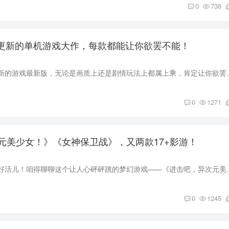
0
738
近期更新的单机游戏大作，每款都能让你欲罢不能！
本期推荐十款近期更新的游戏最新版，无论是画质上还是剧情玩法上都属上乘
0
1271
元美少女！》《女神保卫战》，又两款17+影游！
今儿个给大伙儿整个好活儿！咱得聊聊这个让人心砰砰跳的梦幻游戏——《
0
1245