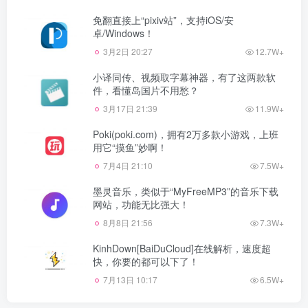
免翻直接上“pixiv站”，支持iOS/安
卓/Windows！
3月2日 20:27
12.7W+
小译同传、视频取字幕神器，有了这两款软
件，看懂岛国片不用愁？
3月17日 21:39
11.9W+
Poki(poki.com)，拥有2万多款小游戏，上班
用它“摸鱼”妙啊！
7月4日 21:10
7.5W+
墨灵音乐，类似于“MyFreeMP3”的音乐下载
网站，功能无比强大！
8月8日 21:56
7.3W+
KinhDown[BaiDuCloud]在线解析，速度超
快，你要的都可以下了！
7月13日 10:17
6.5W+