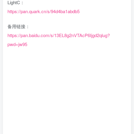
LightC：
https://pan.quark.cn/s/94d4ba1abdb5
备用链接：
https://pan.baidu.com/s/13EL8g2nVTAcP6Ijgd2qlug?
pwd=jw95