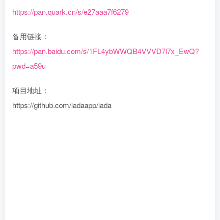
https://pan.quark.cn/s/e27aaa7f6279
备用链接：
https://pan.baidu.com/s/1FL4ybWWQB4VVVD7l7x_EwQ?
pwd=a59u
项目地址：
https://github.com/ladaapp/lada