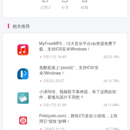
点赞
2
分享
收藏
相关推荐
MyFreeMP3，12大音乐平台vip资源免费下
载，支持iOS安卓Windows！
5月11日 16:45
23.1W+
免翻直接上“pixiv站”，支持iOS/安
卓/Windows！
3月2日 20:27
12.7W+
小译同传、视频取字幕神器，有了这两款软
件，看懂岛国片不用愁？
3月17日 21:39
11.9W+
Poki(poki.com)，拥有2万多款小游戏，上班
用它“摸鱼”妙啊！
7月4日 21:10
7.5W+