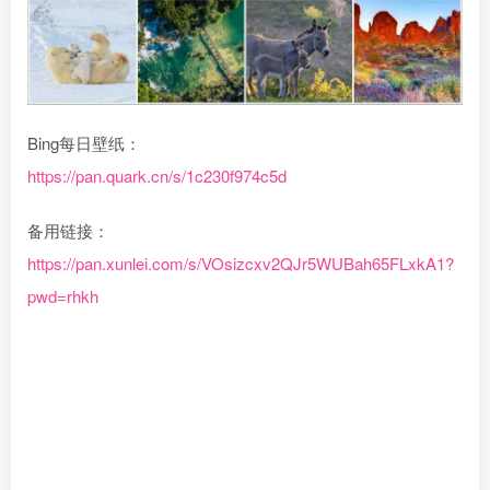
Bing每日壁纸：
https://pan.quark.cn/s/1c230f974c5d
备用链接：
https://pan.xunlei.com/s/VOsizcxv2QJr5WUBah65FLxkA1?
pwd=rhkh