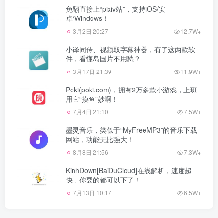
免翻直接上“pixiv站”，支持iOS/安
卓/Windows！
3月2日 20:27
12.7W+
小译同传、视频取字幕神器，有了这两款软
件，看懂岛国片不用愁？
3月17日 21:39
11.9W+
Poki(poki.com)，拥有2万多款小游戏，上班
用它“摸鱼”妙啊！
7月4日 21:10
7.5W+
墨灵音乐，类似于“MyFreeMP3”的音乐下载
网站，功能无比强大！
8月8日 21:56
7.3W+
KinhDown[BaiDuCloud]在线解析，速度超
快，你要的都可以下了！
7月13日 10:17
6.5W+