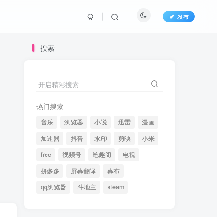
发布
搜索
开启精彩搜索
热门搜索
音乐
浏览器
小说
迅雷
漫画
加速器
抖音
水印
剪映
小米
free
视频号
笔趣阁
电视
拼多多
屏幕翻译
幕布
qq浏览器
斗地主
steam