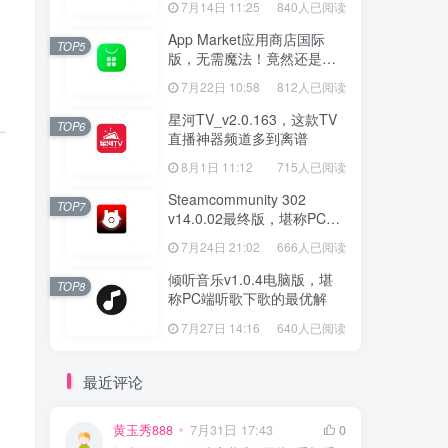
7月14日 11:25
840人已阅读
App Market应用商店国际
TOP5
版，无需魔法！竟然还是大
厂出品？
7月22日 10:58
812人已阅读
星河TV_v2.0.163，这款TV
TOP6
直播神器频道多到离谱
8月1日 11:12
715人已阅读
Steamcommunity 302
TOP7
v14.0.02最终版，堪称PC玩
家必备的网络工具箱
7月24日 21:02
666人已阅读
倾听音乐v1.0.4电脑版，堪
TOP8
称PC端听歌下歌的最优解
7月27日 14:16
640人已阅读
最近评论
黄玉秀888
7月31日 17:43
0