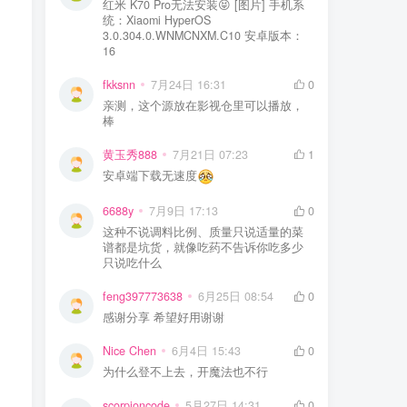
红米 K70 Pro无法安装😝 [图片] 手机系
统：Xiaomi HyperOS
3.0.304.0.WNMCNXM.C10 安卓版本：
16
fkksnn
7月24日 16:31
0
亲测，这个源放在影视仓里可以播放，
棒
黄玉秀888
7月21日 07:23
1
安卓端下载无速度
6688y
7月9日 17:13
0
这种不说调料比例、质量只说适量的菜
谱都是坑货，就像吃药不告诉你吃多少
只说吃什么
feng397773638
6月25日 08:54
0
感谢分享 希望好用谢谢
Nice Chen
6月4日 15:43
0
为什么登不上去，开魔法也不行
scorpioncode
5月27日 14:31
0