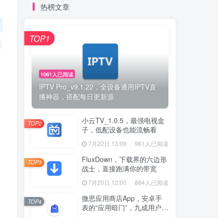
热榜文章
TOP1
1061人已阅读
IPTV Pro_v9.1.22，全设备通用IPTV直
播神器，搭配每日更新源
小云TV_1.0.5，最强电视盒
TOP2
子，低配设备也能流畅看
7月22日 13:09
961人已阅读
FluxDown，下载界的六边形
TOP3
战士，直接跑满你的带宽
7月20日 12:00
884人已阅读
微思应用商店App，安卓手
TOP4
表的“应用暗门”，九成用户还
没发现