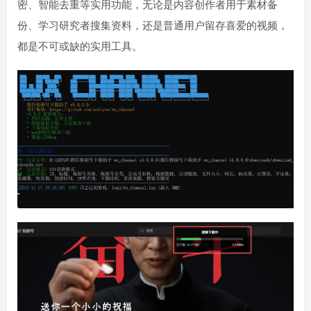
密、智能去重等实用功能，无论是内容创作者用于素材备
份、学习研究者搜集资料，还是普通用户留存喜爱的视频，
都是不可或缺的实用工具。