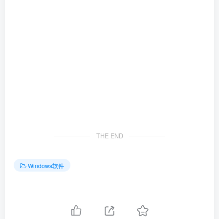
THE END
Windows软件