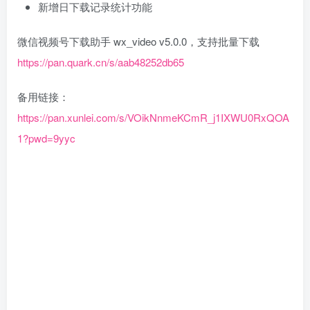
新增日下载记录统计功能
微信视频号下载助手 wx_video v5.0.0，支持批量下载
https://pan.quark.cn/s/aab48252db65
备用链接：
https://pan.xunlei.com/s/VOikNnmeKCmR_j1IXWU0RxQOA
1?pwd=9yyc