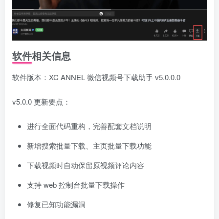
软件相关信息
软件版本：XC ANNEL 微信视频号下载助手 v5.0.0.0
v5.0.0 更新要点：
进行全面代码重构，完善配套文档说明
新增搜索批量下载、主页批量下载功能
下载视频时自动保留原视频评论内容
支持 web 控制台批量下载操作
修复已知功能漏洞