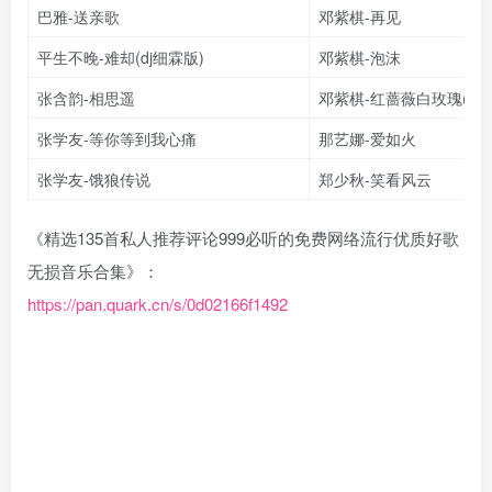
巴雅-送亲歌
邓紫棋-再见
平生不晚-难却(dj细霖版)
邓紫棋-泡沫
张含韵-相思遥
邓紫棋-红蔷薇白玫瑰(g.e
张学友-等你等到我心痛
那艺娜-爱如火
张学友-饿狼传说
郑少秋-笑看风云
《精选135首私人推荐评论999必听的免费网络流行优质好歌
无损音乐合集》：
https://pan.quark.cn/s/0d02166f1492