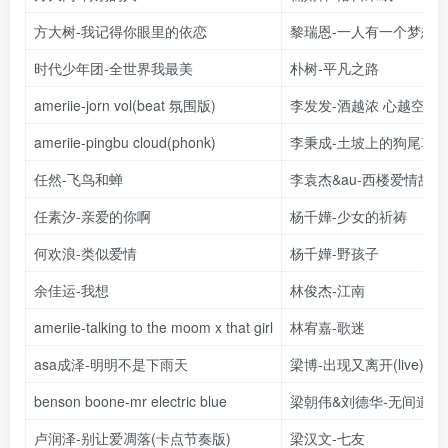
方大树-我记得你眼里的依恋
黎瑞恩-一人有一个梦想
时代少年团-全世界我最美
朴树-平凡之路
ameriie-jorn vol(beat 氛围版)
李发发-酒越浓 心越空
ameriie-pingbu cloud(phonk)
李秉成-土坡上的狗尾草
任然-飞鸟和蝉
李袁杰&au-西楼爱情故事
任素汐-亲爱的你啊
杨千嬅-少女的祈祷
何欢浪-类似爱情
杨千嬅-野孩子
余佳运-我想
林俊杰-江南
ameriie-talking to the moom x that girl
林宥嘉-歌迷
asa成泽-明明不是下雨天
梁博-出现又离开(live)
benson boone-mr electric blue
梁朝伟&刘德华-无间道
卢润泽-别让爱凋落(卡点节奏版)
梁汉文-七友