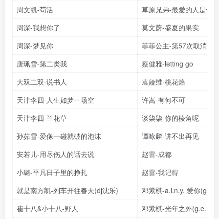
周文凯-苟活
草原兄弟-最爱的人是你
周深-我想你了
莫文蔚-盛夏的果实
周深-梦见你
菲菲公主-第57次取消发
唐珮雪-第二类我
蔡健雅-letting go
大双二双-说书人
袁娅维-桃花烙
天津李四-人生如梦一场空
许嵩-有何不可
天津李四-兰花草
谈柒柒-你的棱角呢
孙茹雪-爱像一碰就破的泡沫
谭咏麟-讲不出再见
安若儿-用尽伤人的话去说
赵雷-成都
小璐-平凡日子里的挣扎
赵雷-我记得
就是南方凯-列车开往春天(dj沈乐)
邓紫棋-a.i.n.y. 爱你(g.e
崔十八&小十八-野人
邓紫棋-光年之外(g.e.m.