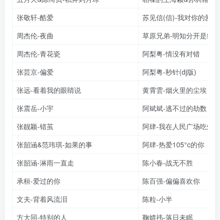
张敬轩-酷爱
苏见信(信)-我对你的爱
周杰伦-夜曲
草原兄弟-明知分开是结
周杰伦-青花瓷
阿梨粤-情没有对错
张芸京-偏爱
阿梨粤-秒针(dj版)
张远-看着我的眼睛说
黄霄雲-烟火里的尘埃
张震岳-小宇
阿斌斌-逃不过的劫数
张靓颖-错茧
阿肆-我在人民广场吃炸
张韶涵&范玮琪-如果的事
阿肆-热爱105°c的你
张韶涵-淋雨一直走
陈小春-战无不胜
承桓-爱过的你
陈百强-偏偏喜欢你
文夫-背着风流泪
陈粒-小半
方大同-特别的人
鞠婧祎-落日未眠