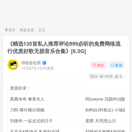
首页
网盘资源
正文
《精选135首私人推荐评论999必听的免费网络流
行优质好歌无损音乐合集》[6.3G]
i3综合社区
关注
私信
10月27日 15:20更新
0
1015
0
资源目录：
凤凰传奇-奢香夫人
阿yueyue-沈园外(dj版)
刀郎-喀什噶尔胡杨
lbi利比(时柏尘)-小城夏天
刘德华-一起走过的日子
窝窝-月亮照山川
五月天&陈绮贞-私奔到月球
聒噪的王海颖&孙圳翰-