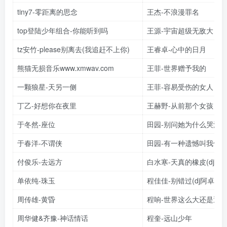
tiny7-零距离的思念
王杰-不浪漫罪名
top登陆少年组合-你能听到吗
王源-宇宙超级无敌大
tz安竹-please别离去(我追赶不上你)
王睿卓-心中的日月
熊猫无损音乐www.xmwav.com
王菲-世界赠予我的
一颗狼星-天另一侧
王菲-容易受伤的女人
丁乙-好想你在夜里
王赫野-从前那个女孩
于冬然-座位
田园-别问她为什么哭泣
于春洋-不谓侠
田园-有一种遗憾叫我们
付俊乐-去远方
白水寒-天真的橡皮(dj铁柱
单依纯-珠玉
程佳佳-别错过(dj阿卓版)
周传雄-黄昏
程响-世界这么大还是遇
周华健&齐豫-神话情话
程奎-远山少年