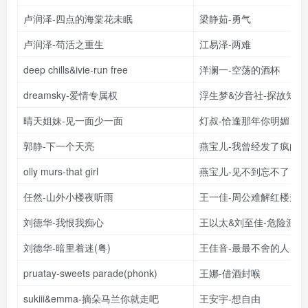
卢润泽-四点的海棠花未眠
梁静茹-勇气
卢润泽-苟活之重生
江易泽-两难
deep chills&ivie-run free
洋澜一-空荡的酒杯
dreamsky-爱情专属权
浮生梦&汐音社-探故知
晴天姐妹-见一面少一面
灯叔-恰逢那年你明媚
郭静-下一个天亮
燕宝儿-我曾经发了疯的
olly murs-that girl
燕宝儿-见不到忘不了
任然-山外小楼夜听雨
王一佳-周公难解红楼梦
刘德华-我恨我痴心
王以太&刘至佳-危险派对
刘德华-暗里着迷(粤)
王佳音-最最不舍的人
pruatay-sweets parade(phonk)
王娜-借酒封喉
sukiii&emma-摘朵马兰你就走吧
王安宇-想自由