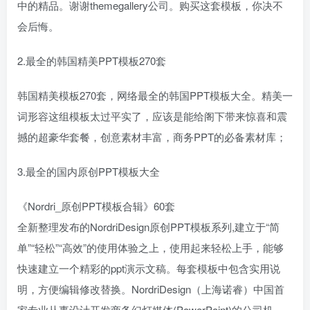
中的精品。谢谢themegallery公司。购买这套模板，你决不
会后悔。
2.最全的韩国精美PPT模板270套
韩国精美模板270套，网络最全的韩国PPT模板大全。精美一
词形容这组模板太过平实了，应该是能给阁下带来惊喜和震
撼的超豪华套餐，创意素材丰富，商务PPT的必备素材库；
3.最全的国内原创PPT模板大全
《Nordri_原创PPT模板合辑》60套
全新整理发布的NordriDesign原创PPT模板系列,建立于“简
单”“轻松”“高效”的使用体验之上，使用起来轻松上手，能够
快速建立一个精彩的ppt演示文稿。每套模板中包含实用说
明，方便编辑修改替换。NordriDesign（上海诺睿）中国首
家专业从事设计开发商务幻灯媒体(PowerPoint)的公司机