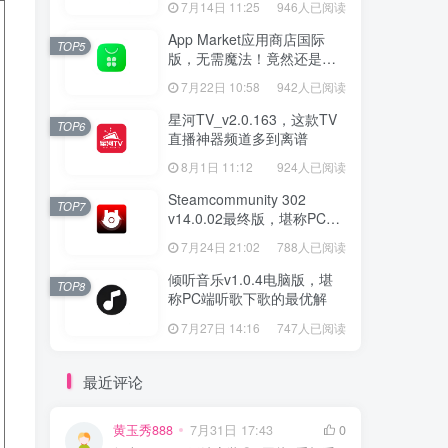
7月14日 11:25
946人已阅读
App Market应用商店国际
TOP5
版，无需魔法！竟然还是大
厂出品？
7月22日 10:58
942人已阅读
星河TV_v2.0.163，这款TV
TOP6
直播神器频道多到离谱
8月1日 11:12
924人已阅读
Steamcommunity 302
TOP7
v14.0.02最终版，堪称PC玩
家必备的网络工具箱
7月24日 21:02
788人已阅读
倾听音乐v1.0.4电脑版，堪
TOP8
称PC端听歌下歌的最优解
7月27日 14:16
747人已阅读
最近评论
黄玉秀888
7月31日 17:43
0