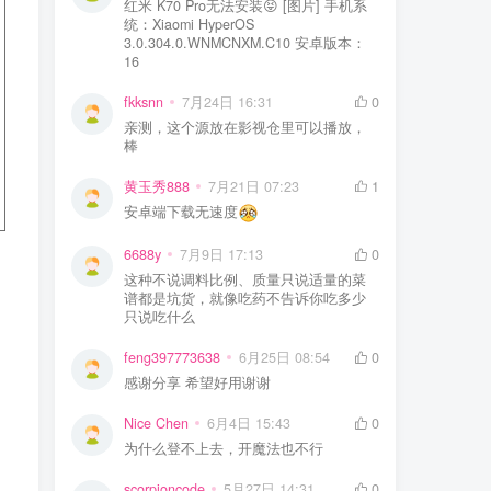
红米 K70 Pro无法安装😝 [图片] 手机系
统：Xiaomi HyperOS
3.0.304.0.WNMCNXM.C10 安卓版本：
16
fkksnn
7月24日 16:31
0
亲测，这个源放在影视仓里可以播放，
棒
黄玉秀888
7月21日 07:23
1
安卓端下载无速度
6688y
7月9日 17:13
0
这种不说调料比例、质量只说适量的菜
谱都是坑货，就像吃药不告诉你吃多少
只说吃什么
feng397773638
6月25日 08:54
0
感谢分享 希望好用谢谢
Nice Chen
6月4日 15:43
0
为什么登不上去，开魔法也不行
scorpioncode
5月27日 14:31
0