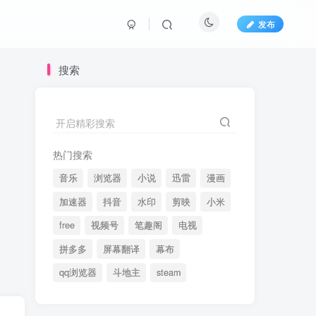
发布
搜索
开启精彩搜索
热门搜索
音乐
浏览器
小说
迅雷
漫画
加速器
抖音
水印
剪映
小米
free
视频号
笔趣阁
电视
拼多多
屏幕翻译
幕布
qq浏览器
斗地主
steam