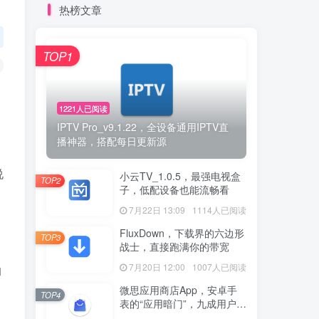
热榜文章
TOP1
1221人已阅读
IPTV Pro_v9.1.22，全设备通用IPTV直
播神器，搭配每日更新源
说
小云TV_1.0.5，最强电视盒
TOP2
子，低配设备也能流畅看
7月22日 13:09
1114人已阅读
FluxDown，下载界的六边形
TOP3
战士，直接跑满你的带宽
7月20日 12:00
1007人已阅读
的
微思应用商店App，安卓手
TOP4
表的“应用暗门”，九成用户还
没发现