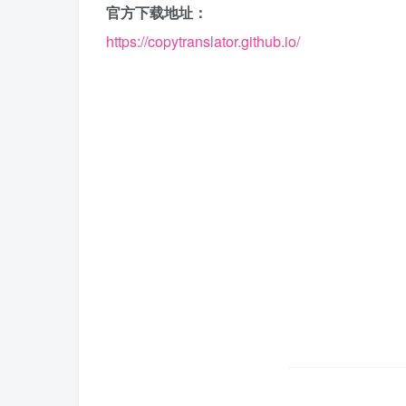
官方下载地址：
https://copytranslator.github.io/