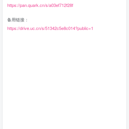
https://pan.quark.cn/s/a03ef712f28f
备用链接：
https://drive.uc.cn/s/51342c5e8c014?public=1