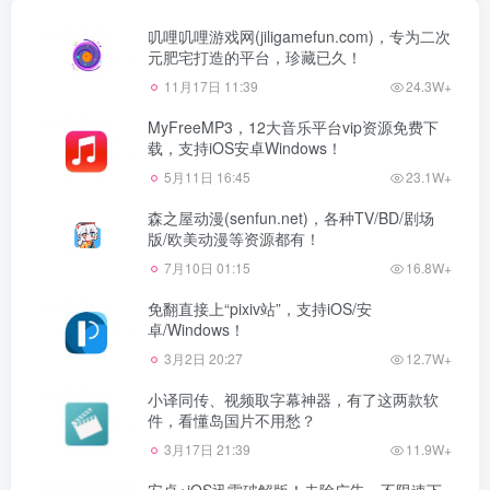
叽哩叽哩游戏网(jiligamefun.com)，专为二次
元肥宅打造的平台，珍藏已久！
11月17日 11:39
24.3W+
MyFreeMP3，12大音乐平台vip资源免费下
载，支持iOS安卓Windows！
5月11日 16:45
23.1W+
森之屋动漫(senfun.net)，各种TV/BD/剧场
版/欧美动漫等资源都有！
7月10日 01:15
16.8W+
免翻直接上“pixiv站”，支持iOS/安
卓/Windows！
3月2日 20:27
12.7W+
小译同传、视频取字幕神器，有了这两款软
件，看懂岛国片不用愁？
3月17日 21:39
11.9W+