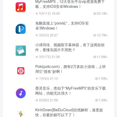
MyFreeMP3，12大音乐平台vip资源免费下
载，支持iOS安卓Windows！
5月11日 16:45
23.1W+
免翻直接上“pixiv站”，支持iOS/安
卓/Windows！
3月2日 20:27
12.7W+
小译同传、视频取字幕神器，有了这两款软
件，看懂岛国片不用愁？
3月17日 21:39
11.9W+
Poki(poki.com)，拥有2万多款小游戏，上班
用它“摸鱼”妙啊！
7月4日 21:10
7.5W+
墨灵音乐，类似于“MyFreeMP3”的音乐下载
网站，功能无比强大！
8月8日 21:56
7.3W+
KinhDown[BaiDuCloud]在线解析，速度超
快，你要的都可以下了！