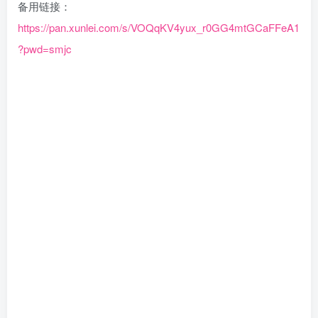
备用链接：
https://pan.xunlei.com/s/VOQqKV4yux_r0GG4mtGCaFFeA1
?pwd=smjc