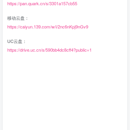
https://pan.quark.cn/s/3301a157cb55
移动云盘：
https://caiyun.139.com/w/i/2nc6nKpj9nGv9
UC云盘：
https://drive.uc.cn/s/590bb4dc8cff4?public=1