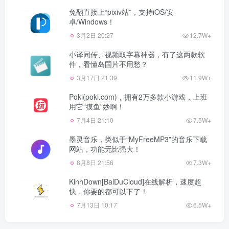
免翻直接上“pixiv站”，支持iOS/安
卓/Windows！
3月2日 20:27
12.7W+
小译同传、视频取字幕神器，有了这两款软
件，看懂岛国片不用愁？
3月17日 21:39
11.9W+
Poki(poki.com)，拥有2万多款小游戏，上班
用它“摸鱼”妙啊！
7月4日 21:10
7.5W+
墨灵音乐，类似于“MyFreeMP3”的音乐下载
网站，功能无比强大！
8月8日 21:56
7.3W+
KinhDown[BaiDuCloud]在线解析，速度超
快，你要的都可以下了！
7月13日 10:17
6.5W+