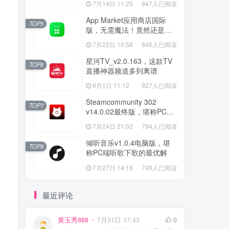
7月14日 11:25
947人已阅读
App Market应用商店国际
TOP5
版，无需魔法！竟然还是大
厂出品？
7月22日 10:58
946人已阅读
星河TV_v2.0.163，这款TV
TOP6
直播神器频道多到离谱
8月1日 11:12
927人已阅读
Steamcommunity 302
TOP7
v14.0.02最终版，堪称PC玩
家必备的网络工具箱
7月24日 21:02
794人已阅读
倾听音乐v1.0.4电脑版，堪
TOP8
称PC端听歌下歌的最优解
7月27日 14:16
749人已阅读
最近评论
黄玉秀888
7月31日 17:43
0