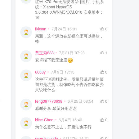
红米 K70 Pro无法安装😝 [图片] 手机系
统：Xiaomi HyperOS
3.0.304.0.WNMCNXM.C10 安卓版本：
16
fkksnn
7月24日 16:31
0
亲测，这个源放在影视仓里可以播放，
棒
黄玉秀888
7月21日 07:23
1
安卓端下载无速度
6688y
7月9日 17:13
0
这种不说调料比例、质量只说适量的菜
谱都是坑货，就像吃药不告诉你吃多少
只说吃什么
feng397773638
6月25日 08:54
0
感谢分享 希望好用谢谢
Nice Chen
6月4日 15:43
0
为什么登不上去，开魔法也不行
scorpioncode
5月27日 14:31
0