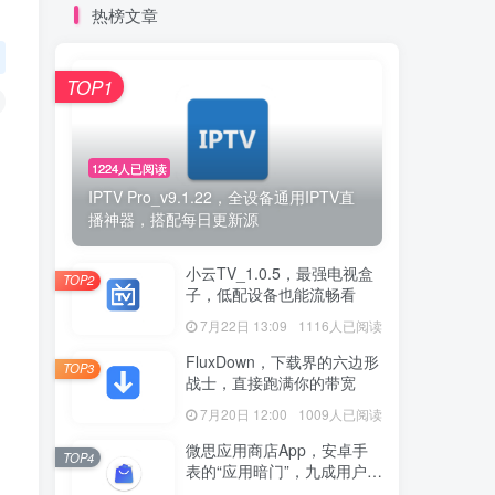
热榜文章
TOP1
1224人已阅读
IPTV Pro_v9.1.22，全设备通用IPTV直
播神器，搭配每日更新源
小云TV_1.0.5，最强电视盒
TOP2
子，低配设备也能流畅看
7月22日 13:09
1116人已阅读
FluxDown，下载界的六边形
TOP3
战士，直接跑满你的带宽
7月20日 12:00
1009人已阅读
微思应用商店App，安卓手
TOP4
表的“应用暗门”，九成用户还
没发现