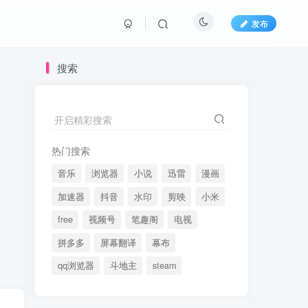
发布
搜索
开启精彩搜索
热门搜索
音乐
浏览器
小说
迅雷
漫画
加速器
抖音
水印
剪映
小米
free
视频号
笔趣阁
电视
拼多多
屏幕翻译
幕布
qq浏览器
斗地主
steam