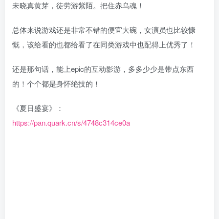
未晓真黄芽，徒劳游紫陌。把住赤乌魂！
总体来说游戏还是非常不错的便宜大碗，女演员也比较慷
慨，该给看的也都给看了在同类游戏中也配得上优秀了！
还是那句话，能上epic的互动影游，多多少少是带点东西
的！个个都是身怀绝技的！
《夏日盛宴》：
https://pan.quark.cn/s/4748c314ce0a