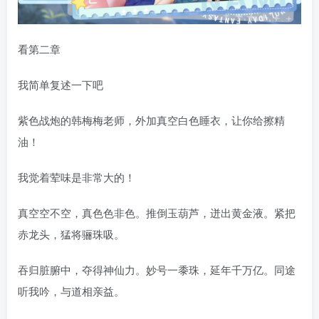
看第二章
我简单复述一下吧
紫色战炮的韩梅梅老师，外加真空白色睡衣，让你给擦精
油！
我觉着荤味是非常大的！
真空空不空，真色色非色。推倒玉葫芦，迸出黄金液。紧把
赤龙头，猛将骊珠吸。
吞归脏腑中，夺得神仙力。妙号一黍珠，延年千万亿。同途
听我吟，与道相亲益。