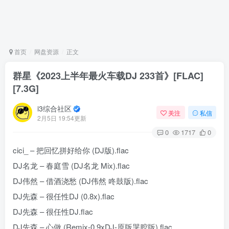
首页
网盘资源
正文
群星《2023上半年最火车载DJ 233首》[FLAC]
[7.3G]
i3综合社区
关注
私信
2月5日 19:54更新
0
1717
0
cici_ – 把回忆拼好给你 (DJ版).flac
DJ名龙 – 春庭雪 (DJ名龙 Mix).flac
DJ伟然 – 借酒浇愁 (DJ伟然 咚鼓版).flac
DJ先森 – 很任性DJ (0.8x).flac
DJ先森 – 很任性DJ.flac
DJ先森 – 心做 (Remix-0.9xDJ-原版哭腔版).flac