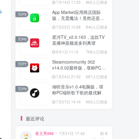
7月14日 11:25
862人已阅读
App Market应用商店国际
TOP5
版，无需魔法！竟然还是大
厂出品？
7月22日 10:58
840人已阅读
星河TV_v2.0.163，这款TV
TOP6
直播神器频道多到离谱
8月1日 11:12
768人已阅读
Steamcommunity 302
TOP7
v14.0.02最终版，堪称PC玩
家必备的网络工具箱
7月24日 21:02
687人已阅读
倾听音乐v1.0.4电脑版，堪
TOP8
称PC端听歌下歌的最优解
7月27日 14:16
663人已阅读
最近评论
黄玉秀888
7月31日 17:43
0