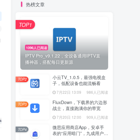
热榜文章
TOP1
自
1096人已阅读
IPTV Pro_v9.1.22，全设备通用IPTV直
播神器，搭配每日更新源
小云TV_1.0.5，最强电视盒
TOP2
子，低配设备也能流畅看
7月22日 13:09
986人已阅读
FluxDown，下载界的六边形
TOP3
战士，直接跑满你的带宽
7月20日 12:00
909人已阅读
微思应用商店App，安卓手
TOP4
表的“应用暗门”，九成用户还
没发现