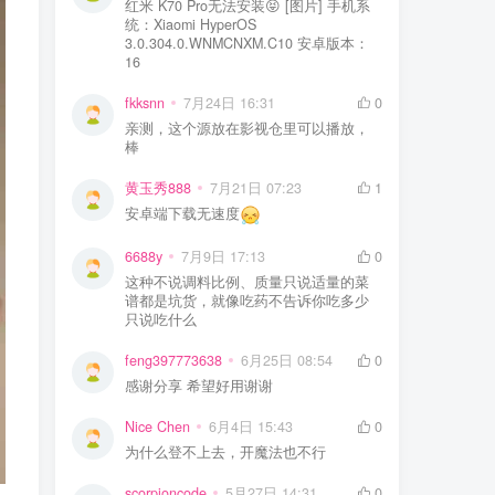
红米 K70 Pro无法安装😝 [图片] 手机系
统：Xiaomi HyperOS
3.0.304.0.WNMCNXM.C10 安卓版本：
16
fkksnn
7月24日 16:31
0
亲测，这个源放在影视仓里可以播放，
棒
黄玉秀888
7月21日 07:23
1
安卓端下载无速度
6688y
7月9日 17:13
0
这种不说调料比例、质量只说适量的菜
谱都是坑货，就像吃药不告诉你吃多少
只说吃什么
feng397773638
6月25日 08:54
0
感谢分享 希望好用谢谢
Nice Chen
6月4日 15:43
0
为什么登不上去，开魔法也不行
scorpioncode
5月27日 14:31
0