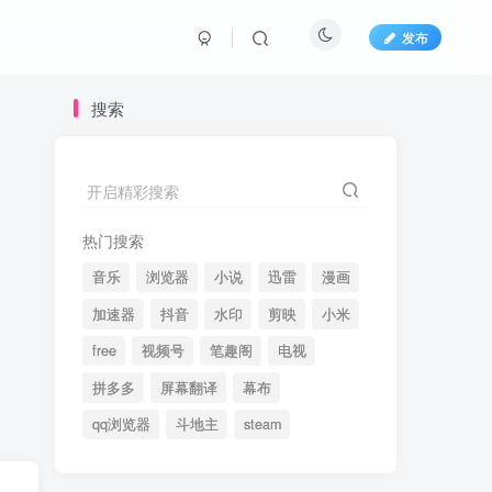
发布
搜索
开启精彩搜索
热门搜索
音乐
浏览器
小说
迅雷
漫画
加速器
抖音
水印
剪映
小米
free
视频号
笔趣阁
电视
拼多多
屏幕翻译
幕布
qq浏览器
斗地主
steam