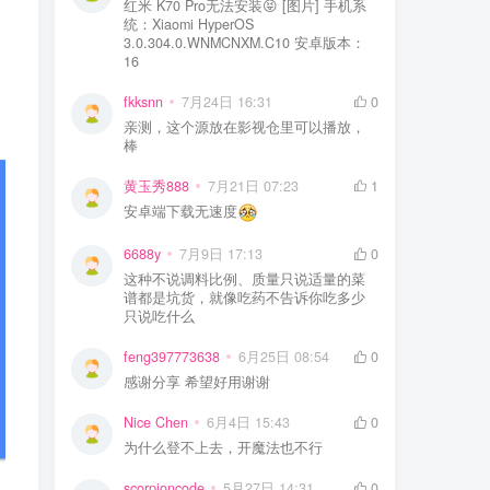
红米 K70 Pro无法安装😝 [图片] 手机系
统：Xiaomi HyperOS
3.0.304.0.WNMCNXM.C10 安卓版本：
16
fkksnn
7月24日 16:31
0
亲测，这个源放在影视仓里可以播放，
棒
黄玉秀888
7月21日 07:23
1
安卓端下载无速度
6688y
7月9日 17:13
0
这种不说调料比例、质量只说适量的菜
谱都是坑货，就像吃药不告诉你吃多少
只说吃什么
feng397773638
6月25日 08:54
0
感谢分享 希望好用谢谢
Nice Chen
6月4日 15:43
0
为什么登不上去，开魔法也不行
scorpioncode
5月27日 14:31
0