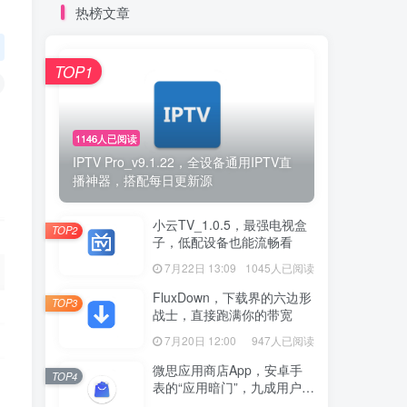
热榜文章
TOP1
1146人已阅读
IPTV Pro_v9.1.22，全设备通用IPTV直
播神器，搭配每日更新源
小云TV_1.0.5，最强电视盒
TOP2
子，低配设备也能流畅看
7月22日 13:09
1045人已阅读
FluxDown，下载界的六边形
TOP3
战士，直接跑满你的带宽
7月20日 12:00
947人已阅读
微思应用商店App，安卓手
TOP4
表的“应用暗门”，九成用户还
没发现