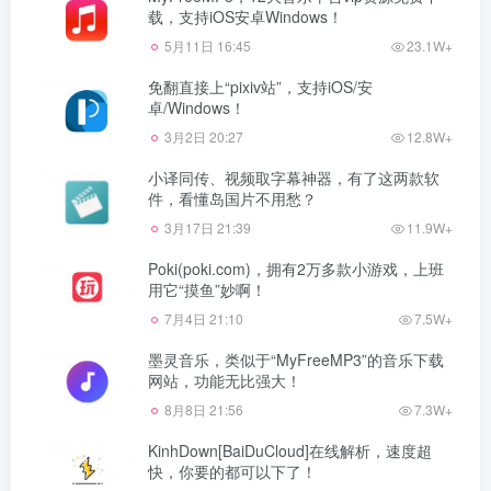
载，支持iOS安卓Windows！
5月11日 16:45
23.1W+
免翻直接上“pixiv站”，支持iOS/安
卓/Windows！
3月2日 20:27
12.8W+
小译同传、视频取字幕神器，有了这两款软
件，看懂岛国片不用愁？
3月17日 21:39
11.9W+
Poki(poki.com)，拥有2万多款小游戏，上班
用它“摸鱼”妙啊！
7月4日 21:10
7.5W+
墨灵音乐，类似于“MyFreeMP3”的音乐下载
网站，功能无比强大！
8月8日 21:56
7.3W+
KinhDown[BaiDuCloud]在线解析，速度超
快，你要的都可以下了！