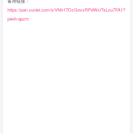
备用链接：
https://pan.xunlei.com/s/VNh1TOzGovzRPdWxITsLcu7FA1?
pwd=qpzm