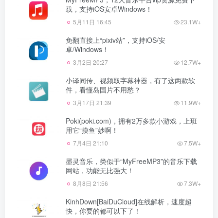
载，支持iOS安卓Windows！
5月11日 16:45
23.1W+
免翻直接上“pixiv站”，支持iOS/安
卓/Windows！
3月2日 20:27
12.7W+
小译同传、视频取字幕神器，有了这两款软
件，看懂岛国片不用愁？
3月17日 21:39
11.9W+
Poki(poki.com)，拥有2万多款小游戏，上班
用它“摸鱼”妙啊！
7月4日 21:10
7.5W+
墨灵音乐，类似于“MyFreeMP3”的音乐下载
网站，功能无比强大！
8月8日 21:56
7.3W+
KinhDown[BaiDuCloud]在线解析，速度超
快，你要的都可以下了！