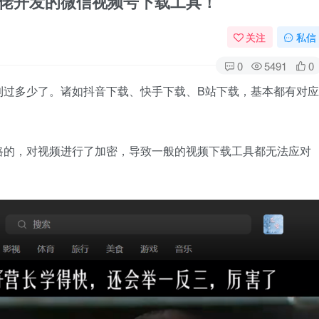
大佬开发的微信视频号下载工具！
关注
私信
0
5491
0
利过多少了。诸如抖音下载、快手下载、B站下载，基本都有对应
路的，对视频进行了加密，导致一般的视频下载工具都无法应对