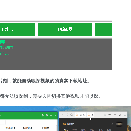
片刻，就能自动嗅探视频的的真实下载地址
。
般都无法嗅探到，需要关闭切换其他视频才能嗅探。