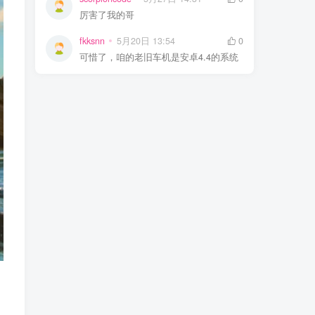
厉害了我的哥
fkksnn
5月20日 13:54
0
可惜了，咱的老旧车机是安卓4.4的系统