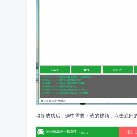
嗅探成功后，选中需要下载的视频，点击底部