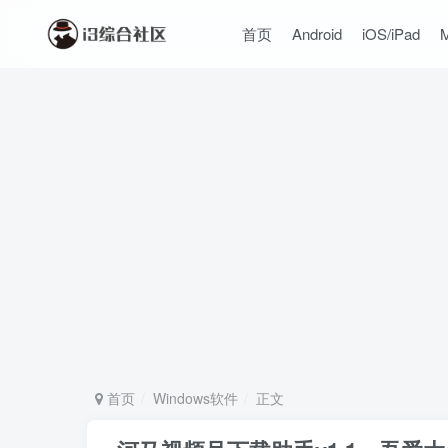
首页
Android
iOS/iPad
首页
Windows软件
正文