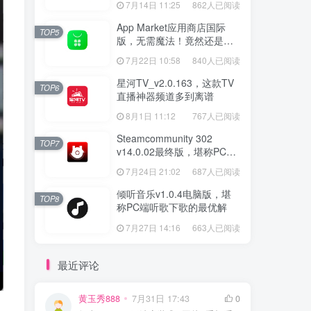
7月14日 11:25
862人已阅读
App Market应用商店国际
TOP5
版，无需魔法！竟然还是大
厂出品？
7月22日 10:58
840人已阅读
星河TV_v2.0.163，这款TV
TOP6
直播神器频道多到离谱
8月1日 11:12
767人已阅读
Steamcommunity 302
TOP7
v14.0.02最终版，堪称PC玩
家必备的网络工具箱
7月24日 21:02
687人已阅读
倾听音乐v1.0.4电脑版，堪
TOP8
称PC端听歌下歌的最优解
7月27日 14:16
663人已阅读
最近评论
黄玉秀888
7月31日 17:43
0