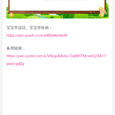
宝宝学说话、宝宝学绘画：
https://pan.quark.cn/s/e460d4e0dcf6
备用链接：
https://pan.xunlei.com/s/VNcjpAAUiu-OatBKFMcwIQz5A1?
pwd=gd2g