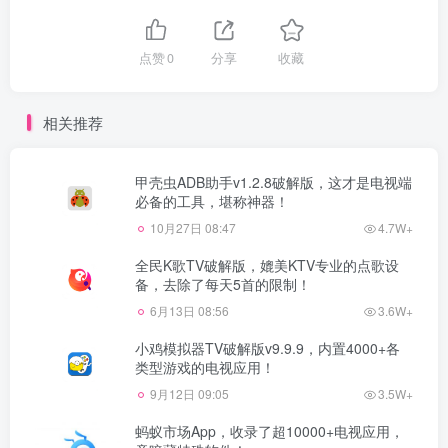
点赞
0
分享
收藏
相关推荐
甲壳虫ADB助手v1.2.8破解版，这才是电视端
必备的工具，堪称神器！
10月27日 08:47
4.7W+
全民K歌TV破解版，媲美KTV专业的点歌设
备，去除了每天5首的限制！
6月13日 08:56
3.6W+
小鸡模拟器TV破解版v9.9.9，内置4000+各
类型游戏的电视应用！
9月12日 09:05
3.5W+
蚂蚁市场App，收录了超10000+电视应用，