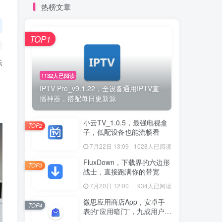
热榜文章
TOP1
标
1132人已阅读
IPTV Pro_v9.1.22，全设备通用IPTV直
播神器，搭配每日更新源
小云TV_1.0.5，最强电视盒
TOP2
子，低配设备也能流畅看
7月22日 13:09
1028人已阅读
FluxDown，下载界的六边形
TOP3
战士，直接跑满你的带宽
7月20日 12:00
934人已阅读
微思应用商店App，安卓手
TOP4
表的“应用暗门”，九成用户还
没发现