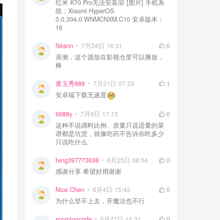
红米 K70 Pro无法安装😝 [图片] 手机系
统：Xiaomi HyperOS
3.0.304.0.WNMCNXM.C10 安卓版本：
16
fkksnn
7月24日 16:31
0
亲测，这个源放在影视仓里可以播放，
棒
黄玉秀888
7月21日 07:23
1
安卓端下载无速度
6688y
7月9日 17:13
0
这种不说调料比例、质量只说适量的菜
谱都是坑货，就像吃药不告诉你吃多少
只说吃什么
feng397773638
6月25日 08:54
0
感谢分享 希望好用谢谢
Nice Chen
6月4日 15:43
0
为什么登不上去，开魔法也不行
scorpioncode
5月27日 14:31
0