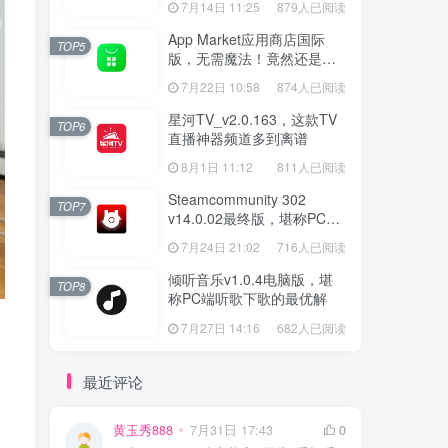
7月14日 11:25
879人已阅读
App Market应用商店国际
TOP5
版，无需魔法！竟然还是大
厂出品？
7月22日 10:58
874人已阅读
星河TV_v2.0.163，这款TV
TOP6
直播神器频道多到离谱
8月1日 11:12
811人已阅读
Steamcommunity 302
TOP7
v14.0.02最终版，堪称PC玩
家必备的网络工具箱
7月24日 21:02
716人已阅读
倾听音乐v1.0.4电脑版，堪
TOP8
称PC端听歌下歌的最优解
7月27日 14:16
682人已阅读
最近评论
黄玉秀888
7月31日 17:43
0