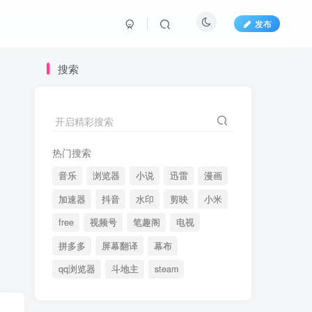
发布
搜索
开启精彩搜索
热门搜索
音乐
浏览器
小说
迅雷
漫画
加速器
抖音
水印
剪映
小米
free
视频号
笔趣阁
电视
拼多多
屏幕翻译
幕布
qq浏览器
斗地主
steam