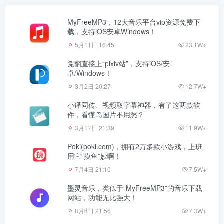
MyFreeMP3，12大音乐平台vip资源免费下
载，支持iOS安卓Windows！
5月11日 16:45
23.1W+
免翻直接上“pixiv站”，支持iOS/安
卓/Windows！
3月2日 20:27
12.7W+
小译同传、视频取字幕神器，有了这两款软
件，看懂岛国片不用愁？
3月17日 21:39
11.9W+
Poki(poki.com)，拥有2万多款小游戏，上班
用它“摸鱼”妙啊！
7月4日 21:10
7.5W+
墨灵音乐，类似于“MyFreeMP3”的音乐下载
网站，功能无比强大！
8月8日 21:56
7.3W+