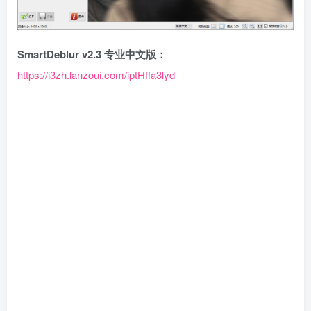
SmartDeblur v2.3 专业中文版：
https://i3zh.lanzoui.com/iptHffa3lyd