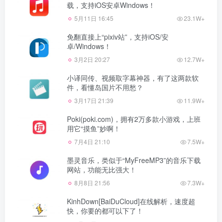
载，支持iOS安卓Windows！
5月11日 16:45
23.1W+
免翻直接上“pixiv站”，支持iOS/安
卓/Windows！
3月2日 20:27
12.7W+
小译同传、视频取字幕神器，有了这两款软
件，看懂岛国片不用愁？
3月17日 21:39
11.9W+
Poki(poki.com)，拥有2万多款小游戏，上班
用它“摸鱼”妙啊！
7月4日 21:10
7.5W+
墨灵音乐，类似于“MyFreeMP3”的音乐下载
网站，功能无比强大！
8月8日 21:56
7.3W+
KinhDown[BaiDuCloud]在线解析，速度超
快，你要的都可以下了！