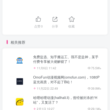
点赞
0
分享
收藏
相关推荐
免费盐选、知乎搬运工、我不是盐神，某乎
付费专享被大佬解锁了！
11月6日 11:42
75.5W+
OmoFun动漫视频网(omofun.com)，1080P
蓝光画质，对不起了B站！
11月22日 22:49
39.9W+
哈哩哈哩动漫(halihali.li)，曾经被封杀的“H
站”，又复活了？
2月1日 10:27
29.1W+