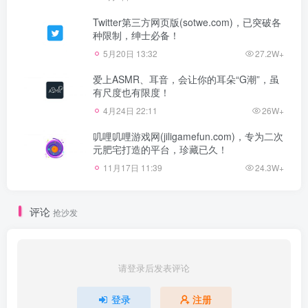
Twitter第三方网页版(sotwe.com)，已突破各
种限制，绅士必备！
5月20日 13:32
27.2W+
爱上ASMR、耳音，会让你的耳朵“G潮”，虽
有尺度也有限度！
4月24日 22:11
26W+
叽哩叽哩游戏网(jiligamefun.com)，专为二次
元肥宅打造的平台，珍藏已久！
11月17日 11:39
24.3W+
评论
抢沙发
请登录后发表评论
登录
注册