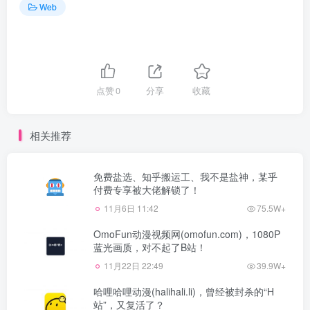
Web
点赞
0
分享
收藏
相关推荐
免费盐选、知乎搬运工、我不是盐神，某乎
付费专享被大佬解锁了！
11月6日 11:42
75.5W+
OmoFun动漫视频网(omofun.com)，1080P
蓝光画质，对不起了B站！
11月22日 22:49
39.9W+
哈哩哈哩动漫(halihali.li)，曾经被封杀的“H
站”，又复活了？