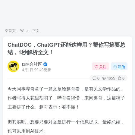
首页
Web
正文
ChatDOC，ChatGPT还能这样用？帮你写摘要总
结，1秒解析全文！
i3综合社区
关注
私信
4月1日 09:49更新
0
4655
0
今天同事哔哥拿了一篇文章给趣哥看，是有关文学作品的。
作者写得太花里胡哨了，哔哥看得懵，来问趣哥，这篇稿子
主要讲了什么。趣哥表示：看不懂！
但其实吧，想要只要对文章进行一个信息提取、最终总结，
也可以用到AI技术。