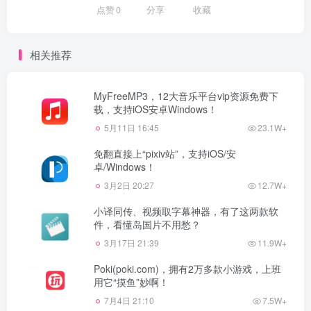
点赞
0
分享
收藏
相关推荐
MyFreeMP3，12大音乐平台vip资源免费下
载，支持iOS安卓Windows！
5月11日 16:45
23.1W+
免翻直接上“pixiv站”，支持iOS/安
卓/Windows！
3月2日 20:27
12.7W+
小译同传、视频取字幕神器，有了这两款软
件，看懂岛国片不用愁？
3月17日 21:39
11.9W+
Poki(poki.com)，拥有2万多款小游戏，上班
用它“摸鱼”妙啊！
7月4日 21:10
7.5W+