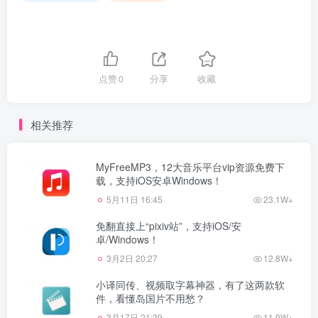
点赞
0
分享
收藏
相关推荐
MyFreeMP3，12大音乐平台vip资源免费下
载，支持iOS安卓Windows！
5月11日 16:45
23.1W+
免翻直接上“pixiv站”，支持iOS/安
卓/Windows！
3月2日 20:27
12.8W+
小译同传、视频取字幕神器，有了这两款软
件，看懂岛国片不用愁？
3月17日 21:39
11.9W+