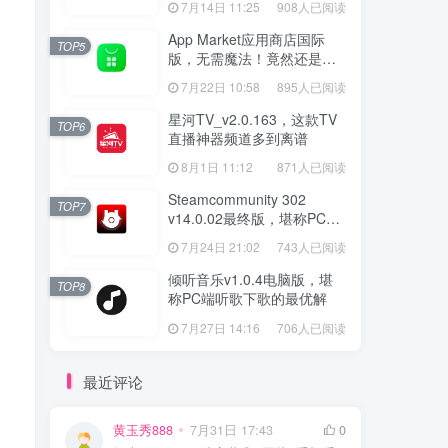
7月14日 11:25
908人已阅读
App Market应用商店国际
TOP5
版，无需魔法！竟然还是大
厂出品？
7月22日 10:58
895人已阅读
星河TV_v2.0.163，这款TV
TOP6
直播神器频道多到离谱
8月1日 11:12
871人已阅读
Steamcommunity 302
TOP7
v14.0.02最终版，堪称PC玩
家必备的网络工具箱
7月24日 21:02
743人已阅读
倾听音乐v1.0.4电脑版，堪
TOP8
称PC端听歌下歌的最优解
7月27日 14:16
706人已阅读
最近评论
黄玉秀888
7月31日 17:43
0