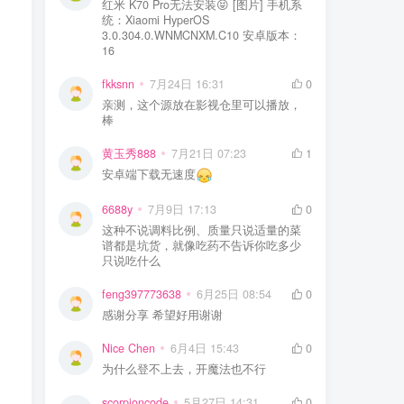
红米 K70 Pro无法安装😝 [图片] 手机系
统：Xiaomi HyperOS
3.0.304.0.WNMCNXM.C10 安卓版本：
16
fkksnn
7月24日 16:31
0
亲测，这个源放在影视仓里可以播放，
棒
黄玉秀888
7月21日 07:23
1
安卓端下载无速度
6688y
7月9日 17:13
0
这种不说调料比例、质量只说适量的菜
谱都是坑货，就像吃药不告诉你吃多少
只说吃什么
feng397773638
6月25日 08:54
0
感谢分享 希望好用谢谢
Nice Chen
6月4日 15:43
0
为什么登不上去，开魔法也不行
scorpioncode
5月27日 14:31
0