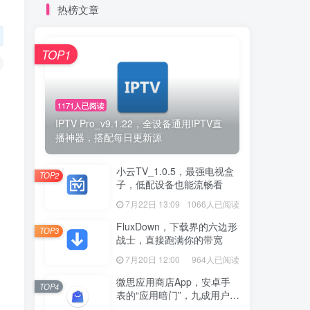
热榜文章
TOP1
1171人已阅读
IPTV Pro_v9.1.22，全设备通用IPTV直
播神器，搭配每日更新源
小云TV_1.0.5，最强电视盒
TOP2
子，低配设备也能流畅看
7月22日 13:09
1066人已阅读
FluxDown，下载界的六边形
TOP3
战士，直接跑满你的带宽
7月20日 12:00
964人已阅读
微思应用商店App，安卓手
TOP4
表的“应用暗门”，九成用户还
没发现