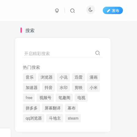
发布
搜索
开启精彩搜索
热门搜索
音乐
浏览器
小说
迅雷
漫画
加速器
抖音
水印
剪映
小米
free
视频号
笔趣阁
电视
拼多多
屏幕翻译
幕布
qq浏览器
斗地主
steam