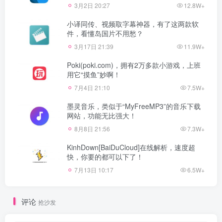
3月2日 20:27
12.8W+
小译同传、视频取字幕神器，有了这两款软
件，看懂岛国片不用愁？
3月17日 21:39
11.9W+
Poki(poki.com)，拥有2万多款小游戏，上班
用它“摸鱼”妙啊！
7月4日 21:10
7.5W+
墨灵音乐，类似于“MyFreeMP3”的音乐下载
网站，功能无比强大！
8月8日 21:56
7.3W+
KinhDown[BaiDuCloud]在线解析，速度超
快，你要的都可以下了！
7月13日 10:17
6.5W+
评论
抢沙发