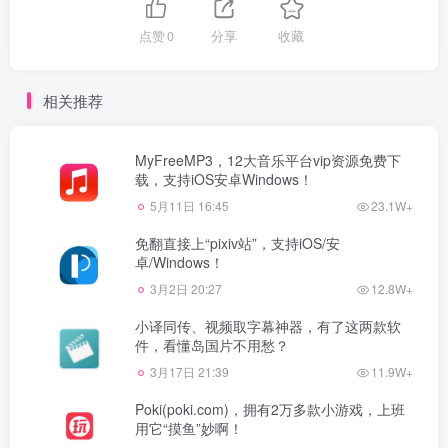
点赞
0
分享
收藏
相关推荐
MyFreeMP3，12大音乐平台vip资源免费下
载，支持iOS安卓Windows！
5月11日 16:45
23.1W+
免翻直接上“pixiv站”，支持iOS/安
卓/Windows！
3月2日 20:27
12.8W+
小译同传、视频取字幕神器，有了这两款软
件，看懂岛国片不用愁？
3月17日 21:39
11.9W+
Poki(poki.com)，拥有2万多款小游戏，上班
用它“摸鱼”妙啊！