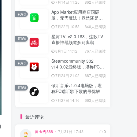
7月14日 11:25
862人已阅读
App Market应用商店国际
TOP5
版，无需魔法！竟然还是大
厂出品？
7月22日 10:58
840人已阅读
星河TV_v2.0.163，这款TV
TOP6
直播神器频道多到离谱
8月1日 11:12
767人已阅读
Steamcommunity 302
TOP7
v14.0.02最终版，堪称PC玩
家必备的网络工具箱
7月24日 21:02
687人已阅读
倾听音乐v1.0.4电脑版，堪
TOP8
称PC端听歌下歌的最优解
7月27日 14:16
663人已阅读
最近评论
自
黄玉秀888
7月31日 17:43
0