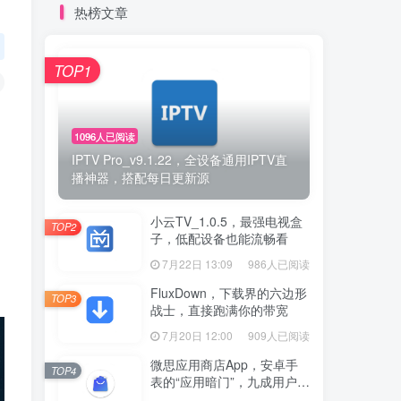
热榜文章
TOP1
1096人已阅读
IPTV Pro_v9.1.22，全设备通用IPTV直
播神器，搭配每日更新源
小云TV_1.0.5，最强电视盒
TOP2
子，低配设备也能流畅看
7月22日 13:09
986人已阅读
FluxDown，下载界的六边形
TOP3
战士，直接跑满你的带宽
7月20日 12:00
909人已阅读
微思应用商店App，安卓手
TOP4
表的“应用暗门”，九成用户还
没发现