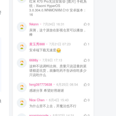
红米 K70 Pro无法安装😝 [图片] 手机系
统：Xiaomi HyperOS
3.0.304.0.WNMCNXM.C10 安卓版本：
管
16
fkksnn
7月24日 16:31
0
亲测，这个源放在影视仓里可以播放，
棒
黄玉秀888
7月21日 07:23
1
安卓端下载无速度
6688y
7月9日 17:13
0
这种不说调料比例、质量只说适量的菜
谱都是坑货，就像吃药不告诉你吃多少
只说吃什么
feng397773638
6月25日 08:54
0
感谢分享 希望好用谢谢
Nice Chen
6月4日 15:43
0
操
为什么登不上去，开魔法也不行
scorpioncode
5月27日 14:31
0