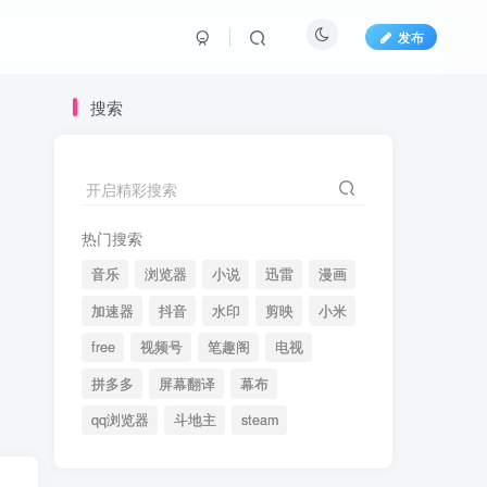
发布
搜索
开启精彩搜索
热门搜索
音乐
浏览器
小说
迅雷
漫画
加速器
抖音
水印
剪映
小米
free
视频号
笔趣阁
电视
拼多多
屏幕翻译
幕布
qq浏览器
斗地主
steam