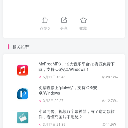
点赞
0
分享
收藏
相关推荐
MyFreeMP3，12大音乐平台vip资源免费下
载，支持iOS安卓Windows！
5月11日 16:45
23.1W+
免翻直接上“pixiv站”，支持iOS/安
卓/Windows！
3月2日 20:27
12.7W+
小译同传、视频取字幕神器，有了这两款软
件，看懂岛国片不用愁？
3月17日 21:39
11.9W+