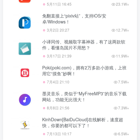
5月11日 16:45
23.1W+
免翻直接上“pixiv站”，支持iOS/安
卓/Windows！
3月2日 20:27
12.7W+
小译同传、视频取字幕神器，有了这两款软
件，看懂岛国片不用愁？
3月17日 21:39
11.9W+
Poki(poki.com)，拥有2万多款小游戏，上班
用它“摸鱼”妙啊！
7月4日 21:10
7.5W+
墨灵音乐，类似于“MyFreeMP3”的音乐下载
网站，功能无比强大！
8月8日 21:56
7.3W+
KinhDown[BaiDuCloud]在线解析，速度超
快，你要的都可以下了！
7月13日 10:17
6.5W+