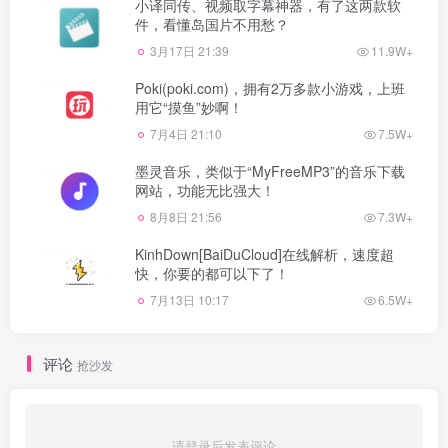
小译同传、视频取字幕神器，有了这两款软
件，看懂岛国片不用愁？
3月17日 21:39
11.9W+
Poki(poki.com)，拥有2万多款小游戏，上班
用它“摸鱼”妙啊！
7月4日 21:10
7.5W+
墨灵音乐，类似于“MyFreeMP3”的音乐下载
网站，功能无比强大！
8月8日 21:56
7.3W+
KinhDown[BaiDuCloud]在线解析，速度超
快，你要的都可以下了！
7月13日 10:17
6.5W+
评论
抢沙发
请登录后发表评论